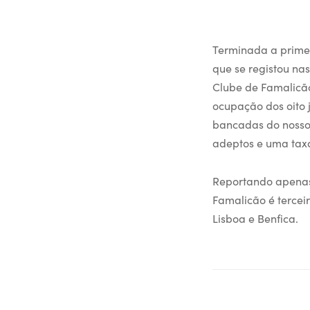
Terminada a primei
que se registou nas
Clube de Famalicão
ocupação dos oito 
bancadas do nosso 
adeptos e uma taxa
Reportando apenas à
Famalicão é tercei
Lisboa e Benfica.