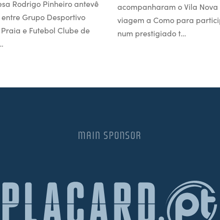
esa Rodrigo Pinheiro antevê
acompanharam o Vila Nova
 entre Grupo Desportivo
viagem a Como para partici
l Praia e Futebol Clube de
num prestigiado t…
…
MAIN SPONSOR