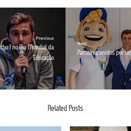
Previous
Next
ncho I no Dia Mundial da
Parceiros unidos por u
Educação
Related Posts