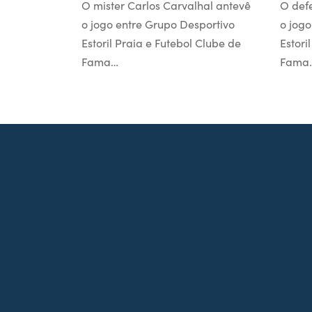
O mister Carlos Carvalhal antevê
O def
o jogo entre Grupo Desportivo
o jogo
Estoril Praia e Futebol Clube de
Estori
Fama…
Fama