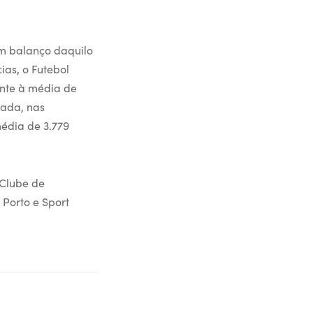
um balanço daquilo
ias, o Futebol
ente à média de
rada, nas
édia de 3.779
 Clube de
 Porto e Sport