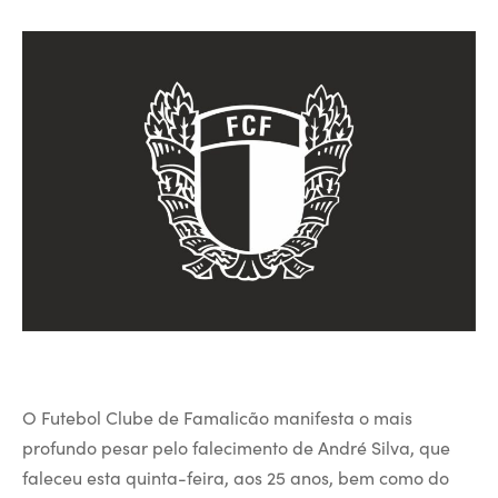
O Futebol Clube de Famalicão manifesta o mais
profundo pesar pelo falecimento de André Silva, que
faleceu esta quinta-feira, aos 25 anos, bem como do