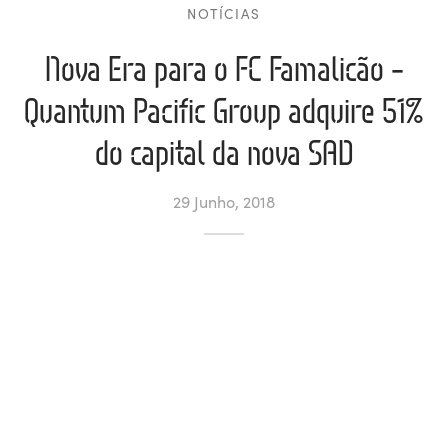
NOTÍCIAS
ltados
ade
l de Denúncias
Nova Era para o FC Famalicão –
alações
actos
Quantum Pacific Group adquire 51%
do capital da nova SAD
identes
ão
29 Junho, 2018