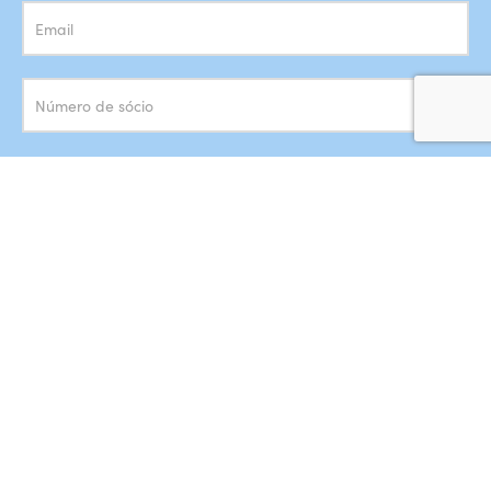
Concordo com o armazenamento dos meus dados de acordo
com a
Política de Privacidade
SUBSCREVER