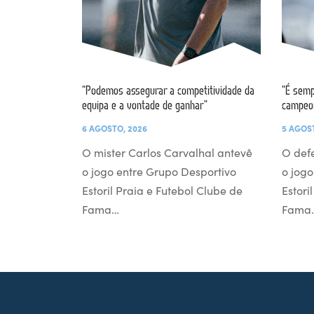
“Podemos assegurar a competitividade da
“É semp
equipa e a vontade de ganhar”
campeo
6 AGOSTO, 2026
5 AGOS
O mister Carlos Carvalhal antevê
O def
o jogo entre Grupo Desportivo
o jogo
Estoril Praia e Futebol Clube de
Estori
Fama…
Fama