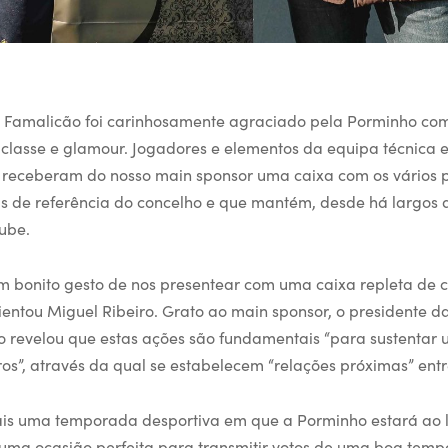
e Famalicão foi carinhosamente agraciado pela Porminho co
classe e glamour. Jogadores e elementos da equipa técnica e
al receberam do nosso main sponsor uma caixa com os vários 
de referência do concelho e que mantém, desde há largos a
lube.
m bonito gesto de nos presentear com uma caixa repleta de 
lientou Miguel Ribeiro. Grato ao main sponsor, o presidente 
 revelou que estas ações são fundamentais “para sustentar
ros”, através da qual se estabelecem “relações próximas” entr
is uma temporada desportiva em que a Porminho estará ao 
é uma ocasião perfeita para transmitir votos de uma boa tem