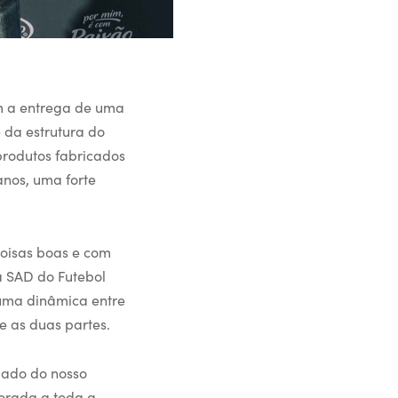
m a entrega de uma
 da estrutura do
produtos fabricados
nos, uma forte
coisas boas e com
da SAD do Futebol
 uma dinâmica entre
e as duas partes.
lado do nosso
porada a toda a