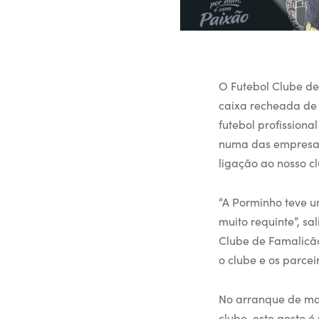
O Futebol Clube d
caixa recheada de 
futebol profission
numa das empresas 
ligação ao nosso c
“A Porminho teve u
muito requinte”, sa
Clube de Famalicão
o clube e os parcei
No arranque de ma
clube, este gesto 