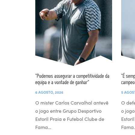
“Podemos assegurar a competitividade da
“É semp
equipa e a vontade de ganhar”
campeo
6 AGOSTO, 2026
5 AGOS
O mister Carlos Carvalhal antevê
O def
o jogo entre Grupo Desportivo
o jogo
Estoril Praia e Futebol Clube de
Estori
Fama…
Fama