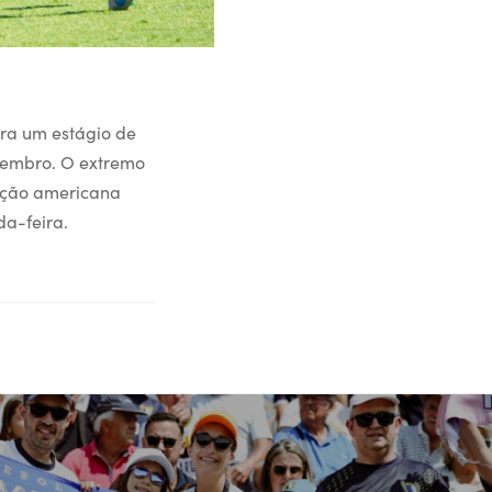
ara um estágio de
vembro. O extremo
leção americana
da-feira.