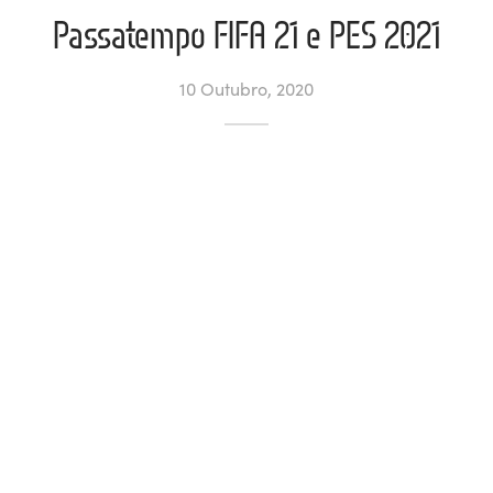
Passatempo FIFA 21 e PES 2021
ltados
ade
l de Denúncias
10 Outubro, 2020
alações
actos
identes
ão