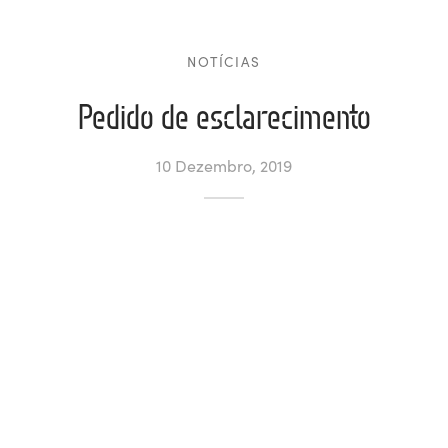
ltados
ade
l de Denúncias
NOTÍCIAS
alações
actos
Pedido de esclarecimento
identes
10 Dezembro, 2019
ão