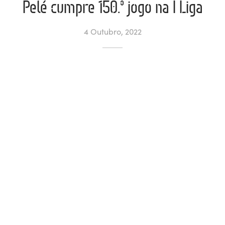
Pelé cumpre 150.º jogo na I Liga
ltados
ade
l de Denúncias
4 Outubro, 2022
alações
actos
identes
ão