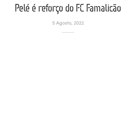
Pelé é reforço do FC Famalicão
ltados
ade
l de Denúncias
5 Agosto, 2022
alações
actos
identes
ão