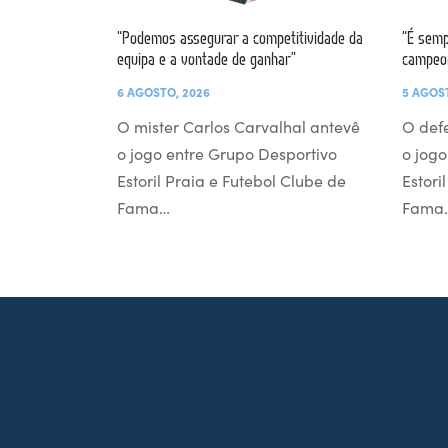
“Podemos assegurar a competitividade da
“É semp
equipa e a vontade de ganhar”
campeo
6 AGOSTO, 2026
5 AGOS
O mister Carlos Carvalhal antevê
O def
o jogo entre Grupo Desportivo
o jogo
Estoril Praia e Futebol Clube de
Estori
Fama…
Fama