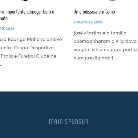
re importante começar bem o
Uma odisseia em Como
nato”
4 AGOSTO, 2026
TO, 2026
José Martins e a família
esa Rodrigo Pinheiro antevê
acompanharam o Vila Nova
 entre Grupo Desportivo
viagem a Como para partici
l Praia e Futebol Clube de
num prestigiado t…
…
MAIN SPONSOR