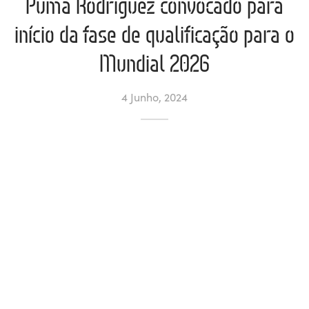
Puma Rodríguez convocado para
início da fase de qualificação para o
ltados
ade
l de Denúncias
Mundial 2026
alações
actos
4 Junho, 2024
identes
ão