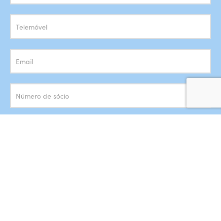
Newsletter
Concordo com o armazenamento dos meus dados de acordo
com a
Política de Privacidade
SUBSCREVER