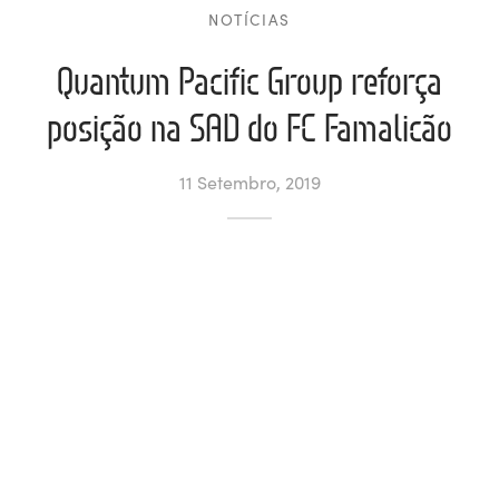
NOTÍCIAS
ltados
ade
l de Denúncias
Quantum Pacific Group reforça
alações
actos
posição na SAD do FC Famalicão
identes
11 Setembro, 2019
ão