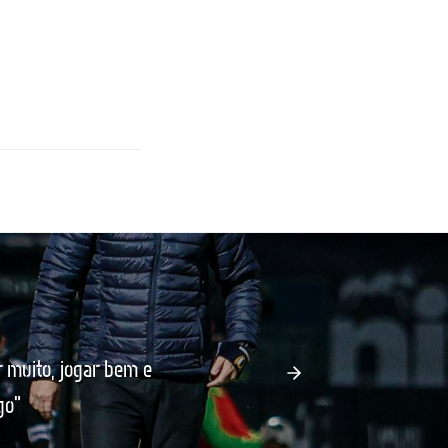
 muito, jogar bem e
go"