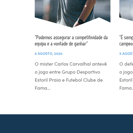
“Podemos assegurar a competitividade da
“É semp
equipa e a vontade de ganhar”
campeo
6 AGOSTO, 2026
5 AGOS
O mister Carlos Carvalhal antevê
O def
o jogo entre Grupo Desportivo
o jogo
Estoril Praia e Futebol Clube de
Estori
Fama…
Fama