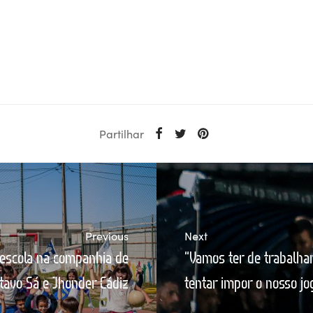
Partilhar
Previous
Next
escola na companhia de
“Vamos ter de trabalhar
tavo Sá e Jhonder Cádiz
tentar impor o nosso jo