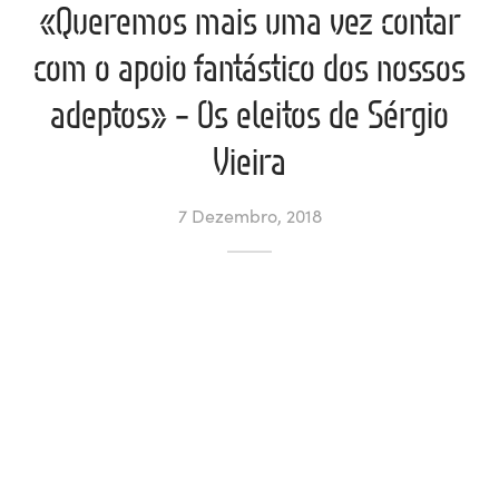
«Queremos mais uma vez contar
ltados
ade
l de Denúncias
com o apoio fantástico dos nossos
adeptos» – Os eleitos de Sérgio
alações
actos
Vieira
identes
ão
7 Dezembro, 2018