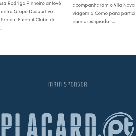
esa Rodrigo Pinheiro antevê
acompanharam o Vila Nova
 entre Grupo Desportivo
viagem a Como para partici
l Praia e Futebol Clube de
num prestigiado t…
…
MAIN SPONSOR