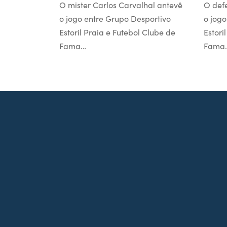
O mister Carlos Carvalhal antevê
O def
o jogo entre Grupo Desportivo
o jogo
Estoril Praia e Futebol Clube de
Estori
Fama…
Fama