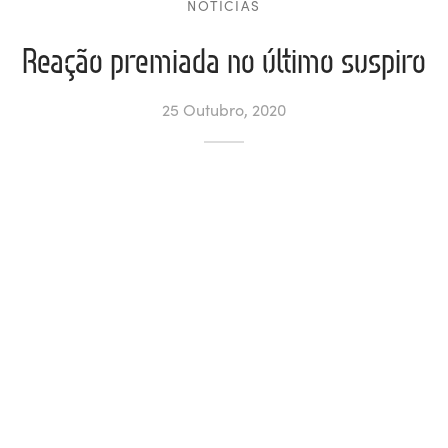
NOTÍCIAS
ltados
ade
l de Denúncias
Reação premiada no último suspiro
alações
actos
25 Outubro, 2020
identes
ão