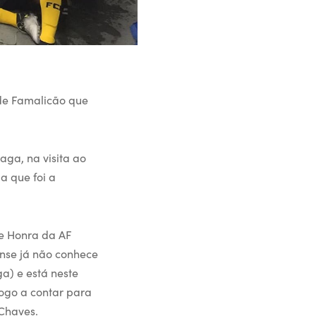
 de Famalicão que
aga, na visita ao
a que foi a
de Honra da AF
ense já não conhece
a) e está neste
ogo a contar para
Chaves.