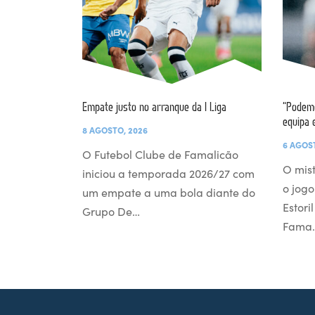
Empate justo no arranque da I Liga
“Podemo
equipa 
8 AGOSTO, 2026
6 AGOS
O Futebol Clube de Famalicão
O mist
iniciou a temporada 2026/27 com
o jogo
um empate a uma bola diante do
Estori
Grupo De…
Fama