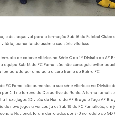
a, o destaque vai para a formação Sub 16 do Futebol Clube
vitória, aumentando assim a sua série vitoriosa.
terrupta de catorze vitórias na Série C da 1ª Divisão da AF Br
a equipa Sub 18 do FC Famalicão não conseguiu evitar aquel
a temporada por uma bola a zero frente ao Bairro FC.
do FC Famalicão aumentou a sua série vitoriosa na Divisão 
a por 2-1 no terreno do Desportivo de Ronfe. A turma famalic
 há treze jogos (Divisão de Honra da AF Braga e Taça AF Brag
 de nove jogos a vencer. Já os Sub 15 do FC Famalicão, em j
eonato Nacional, foram derrotados por 3-0 no reduto do GD 