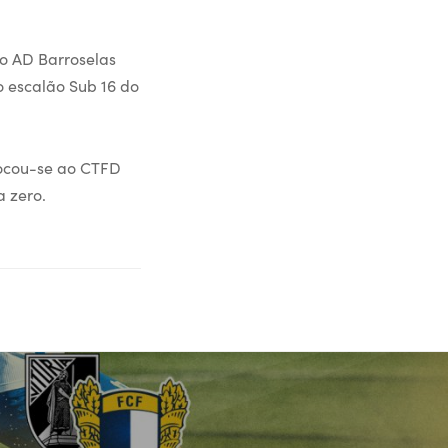
o AD Barroselas
o escalão Sub 16 do
ocou-se ao CTFD
a zero.