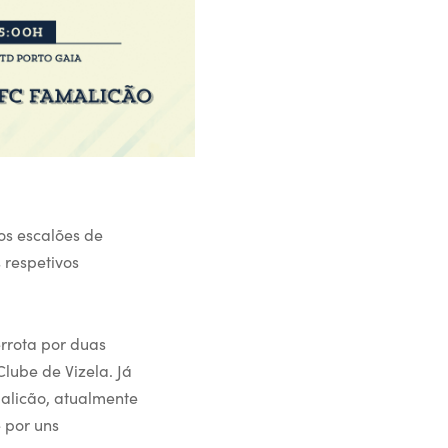
os escalões de
 respetivos
errota por duas
lube de Vizela. Já
alicão, atualmente
e por uns