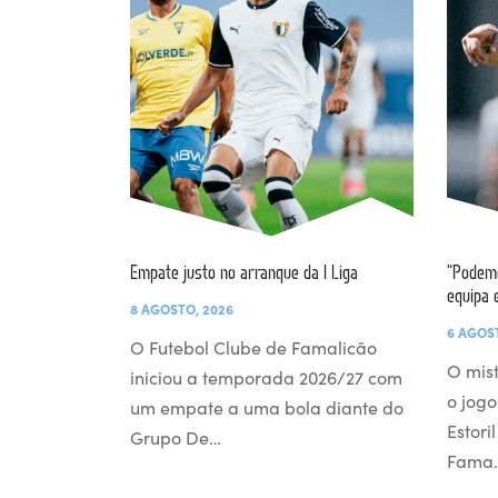
Empate justo no arranque da I Liga
“Podemo
equipa 
8 AGOSTO, 2026
6 AGOS
O Futebol Clube de Famalicão
O mist
iniciou a temporada 2026/27 com
o jogo
um empate a uma bola diante do
Estori
Grupo De…
Fama