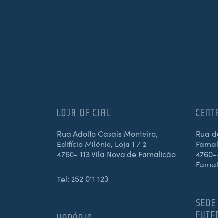
LOJA OFICIAL
CENT
Rua Adolfo Casais Monteiro,
Rua d
Edifício Milénio, Loja 1 / 2
Famali
4760- 113 Vila Nova de Famalicão
4760-4
Famal
Tel:
252 011 123
SEDE
FUTE
HORÁRIO