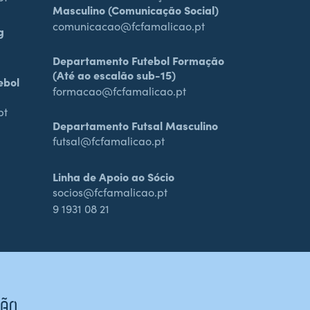
Masculino (Comunicação Social)
comunicacao@fcfamalicao.pt
g
Departamento Futebol Formação
(Até ao escalão sub-15)
ebol
formacao@fcfamalicao.pt
pt
Departamento Futsal Masculino
futsal@fcfamalicao.pt
Linha de Apoio ao Sócio
socios@fcfamalicao.pt
9 1931 08 21
CÃO