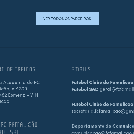
VER TODOS OS PARCEIROS
RO DE TREINOS
EMAILS
a Academia do FC
Futebol Clube de Famalicão
cão, n.º 300
Futebol SAD
geral@fcfamali
82 Esmeriz – V. N.
icão
Futebol Clube de Famalicão
secretaria.fcfamalicao@gm
 FC FAMALICÃO –
Departamento de Comunic
BOL SAD
comunicacao@fcfamalicao.