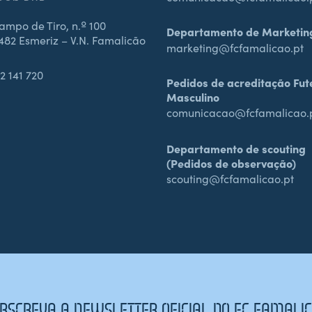
mpo de Tiro, n.º 100
Departamento de Marketin
482 Esmeriz – V.N. Famalicão
marketing@fcfamalicao.pt
2 141 720
Pedidos de acreditação Fut
Masculino
comunicacao@fcfamalicao.
Departamento de scouting
(Pedidos de observação)
scouting@fcfamalicao.pt
BSCREVA A NEWSLETTER OFICIAL DO FC FAMALI