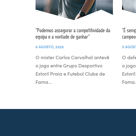
“Podemos assegurar a competitividade da
“É semp
equipa e a vontade de ganhar”
campeo
6 AGOSTO, 2026
5 AGOS
O mister Carlos Carvalhal antevê
O def
o jogo entre Grupo Desportivo
o jogo
Estoril Praia e Futebol Clube de
Estori
Fama…
Fama