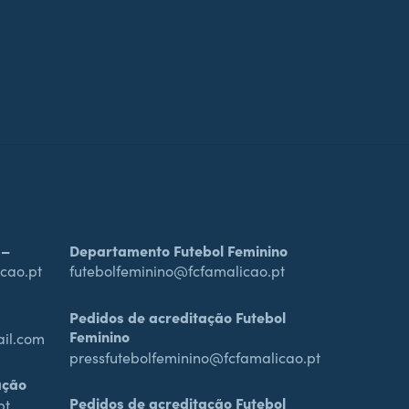
 –
Departamento Futebol Feminino
cao.pt
futebolfeminino@fcfamalicao.pt
Pedidos de acreditação Futebol
Feminino
ail.com
pressfutebolfeminino@fcfamalicao.pt
ação
Pedidos de acreditação Futebol
pt