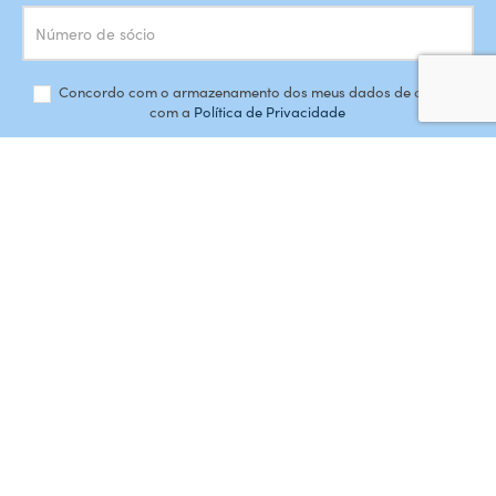
Concordo com o armazenamento dos meus dados de acordo
com a
Política de Privacidade
SUBSCREVER
#AMORDEPERDICAO