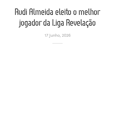
Rudi Almeida eleito o melhor
ltados
ade
l de Denúncias
jogador da Liga Revelação
alações
actos
17 Junho, 2026
identes
ão