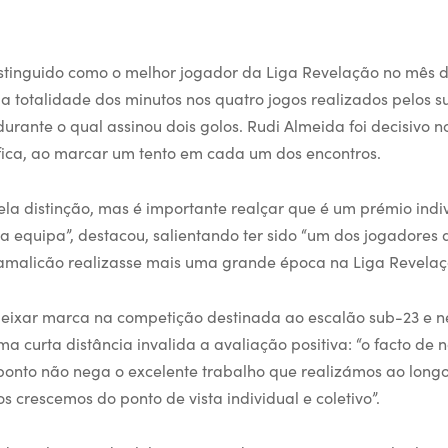
istinguido como o melhor jogador da Liga Revelação no mês d
 totalidade dos minutos nos quatro jogos realizados pelos s
urante o qual assinou dois golos. Rudi Almeida foi decisivo n
fica, ao marcar um tento em cada um dos encontros.
pela distinção, mas é importante realçar que é um prémio ind
 a equipa”, destacou, salientando ter sido “um dos jogadores
amalicão realizasse mais uma grande época na Liga Revelaç
deixar marca na competição destinada ao escalão sub-23 e n
 uma curta distância invalida a avaliação positiva: “o facto de 
onto não nega o excelente trabalho que realizámos ao long
s crescemos do ponto de vista individual e coletivo”.