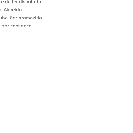
 e de ter disputado
di Almeida.
lube. Ser promovido
e dar confiança