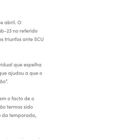
e abril. O
ub-23 no referido
os triunfos ante SCU
ividual que espelha
 que ajudou a que o
ão”.
em o facto de o
não termos sido
o da temporada,