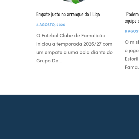
Empate justo no arranque da I Liga
“Podemo
equipa 
8 AGOSTO, 2026
6 AGOS
O Futebol Clube de Famalicão
O mist
iniciou a temporada 2026/27 com
o jogo
um empate a uma bola diante do
Estori
Grupo De…
Fama