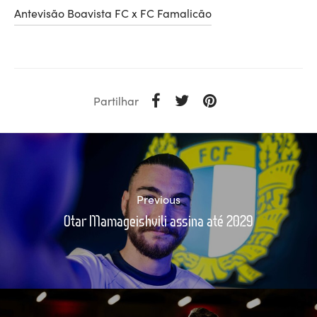
Antevisão Boavista FC x FC Famalicão
Partilhar
Previous
Otar Mamageishvili assina até 2029