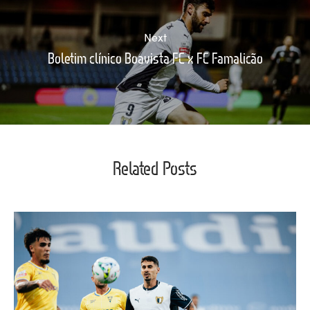
Next
Boletim clínico Boavista FC x FC Famalicão
Related Posts