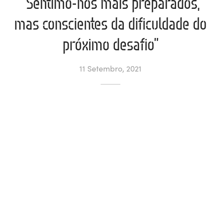
“Sentimo-nos mais preparados,
mas conscientes da dificuldade do
ltados
ade
l de Denúncias
próximo desafio”
alações
actos
11 Setembro, 2021
identes
ão