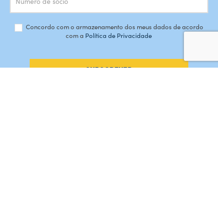
Concordo com o armazenamento dos meus dados de acordo
com a
Política de Privacidade
SUBSCREVER
#AMORDEPERDICAO
Como chegar