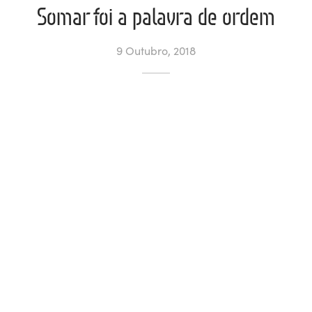
Somar foi a palavra de ordem
ltados
ade
l de Denúncias
9 Outubro, 2018
alações
actos
identes
ão