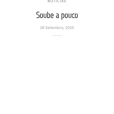
NOTÍCIAS
ltados
ade
l de Denúncias
Soube a pouco
alações
actos
28 Setembro, 2025
identes
ão