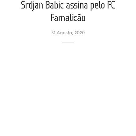
Srdjan Babic assina pelo FC
ltados
ade
l de Denúncias
Famalicão
alações
actos
31 Agosto, 2020
identes
ão