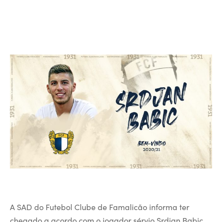
A SAD do Futebol Clube de Famalicão informa ter
chegado a acordo com o jogador sérvio Srdjan Babic.