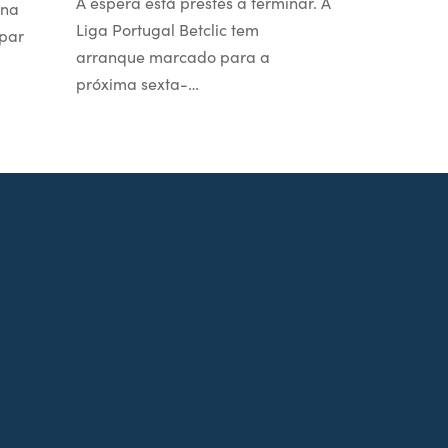
A espera está prestes a terminar. A
 na
Liga Portugal Betclic tem
par
arranque marcado para a
próxima sexta-…