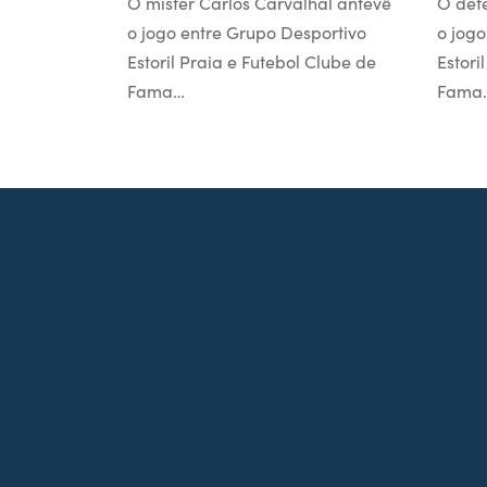
O mister Carlos Carvalhal antevê
O def
o jogo entre Grupo Desportivo
o jogo
Estoril Praia e Futebol Clube de
Estori
Fama…
Fama