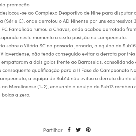
ela promoção.
deslocou-se ao Complexo Desportivo de Nine para disputar a
a (Série C), onde derrotou o AD Ninense por uns expressivos 
o FC Famalicão rumou a Chaves, onde acabou derrotado fren
 ocupando neste momento a sexta posição no campeonato.
ria sobre o Vitória SC na passada jornada, a equipa de Sub1
o Vilaverdense, não tendo conseguido evitar a derrota por três
empataram a dois golos frente ao Barroselas, consolidando 
e consequente qualificação para a II Fase do Campeonato Na
ampeonato, a equipa de Sub14 não evitou a derrota diante 
e ao Merelinense (1-2), enquanto a equipa de Sub13 recebeu 
 bolas a zero.
Partilhar