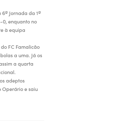
 6ª Jornada da 1ª
3-0, enquanto no
te à equipa
6 do FC Famalicão
 bolas a uma. Já os
assim a quarta
cional.
dos adeptos
o Operário e saiu