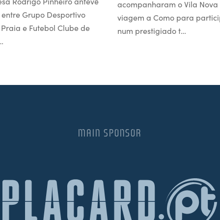
esa Rodrigo Pinheiro antevê
acompanharam o Vila Nova
 entre Grupo Desportivo
viagem a Como para partici
l Praia e Futebol Clube de
num prestigiado t…
…
MAIN SPONSOR