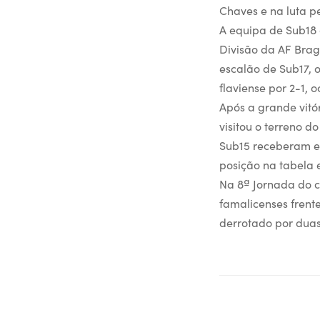
Chaves e na luta p
A equipa de Sub18 
Divisão da AF Brag
escalão de Sub17, 
flaviense por 2-1,
Após a grande vitó
visitou o terreno d
Sub15 receberam e 
posição na tabela 
Na 8ª Jornada do c
famalicenses frent
derrotado por duas