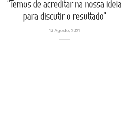
“Temos de acreditar na nossa ideia
ltados
ade
l de Denúncias
para discutir o resultado”
alações
actos
13 Agosto, 2021
identes
ão