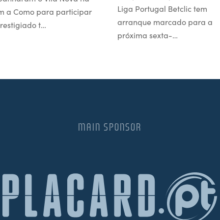
Liga Portugal Betclic tem
m a Como para participar
arranque marcado para a
restigiado t…
próxima sexta-…
MAIN SPONSOR