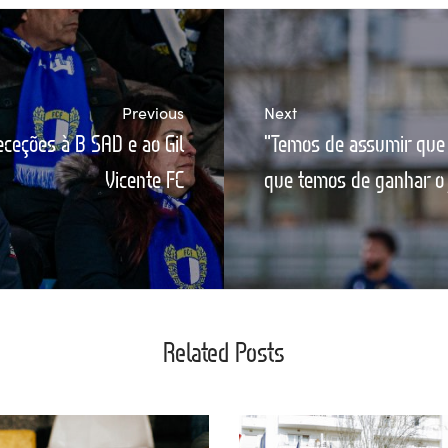
Previous
Next
eceções à B SAD e ao Gil
"Temos de assumir que
Vicente FC
que temos de ganhar o 
Related Posts