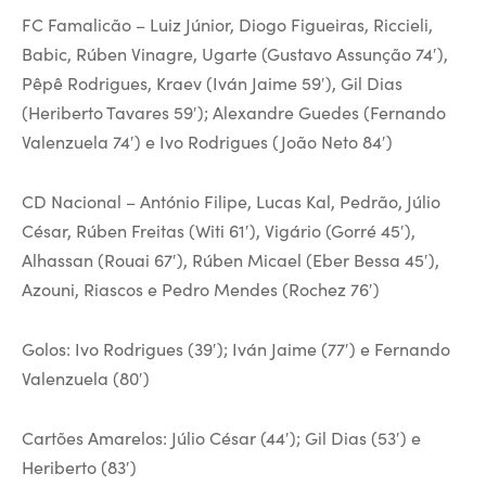
FC Famalicão – Luiz Júnior, Diogo Figueiras, Riccieli,
Babic, Rúben Vinagre, Ugarte (Gustavo Assunção 74′),
Pêpê Rodrigues, Kraev (Iván Jaime 59′), Gil Dias
(Heriberto Tavares 59′); Alexandre Guedes (Fernando
Valenzuela 74′) e Ivo Rodrigues (João Neto 84′)
CD Nacional – António Filipe, Lucas Kal, Pedrão, Júlio
César, Rúben Freitas (Witi 61′), Vigário (Gorré 45′),
Alhassan (Rouai 67′), Rúben Micael (Eber Bessa 45′),
Azouni, Riascos e Pedro Mendes (Rochez 76′)
Golos: Ivo Rodrigues (39′); Iván Jaime (77′) e Fernando
Valenzuela (80′)
Cartões Amarelos: Júlio César (44′); Gil Dias (53′) e
Heriberto (83′)