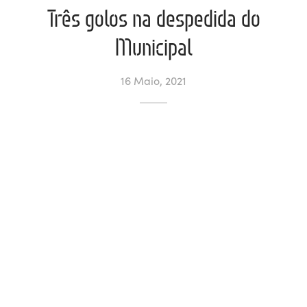
Três golos na despedida do
ltados
ade
l de Denúncias
Municipal
alações
actos
16 Maio, 2021
identes
ão