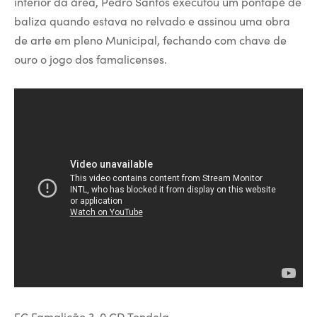
interior da área, Pedro Santos executou um pontapé de
baliza quando estava no relvado e assinou uma obra
de arte em pleno Municipal, fechando com chave de
ouro o jogo dos famalicenses.
FC Famalicão 3-0 CD Tondela