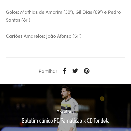
Golos: Mathias de Amorim (30′), Gil Dias (69′) e Pedro
Santos (81′)
Cartões Amarelos: João Afonso (51′)
Partilhar
Previous
Boletim clínico FC Famalicão x CD Tondela