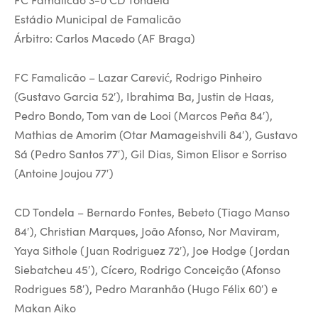
Estádio Municipal de Famalicão
Árbitro: Carlos Macedo (AF Braga)
FC Famalicão – Lazar Carević, Rodrigo Pinheiro
(Gustavo Garcia 52′), Ibrahima Ba, Justin de Haas,
Pedro Bondo, Tom van de Looi (Marcos Peña 84′),
Mathias de Amorim (Otar Mamageishvili 84′), Gustavo
Sá (Pedro Santos 77′), Gil Dias, Simon Elisor e Sorriso
(Antoine Joujou 77′)
CD Tondela – Bernardo Fontes, Bebeto (Tiago Manso
84′), Christian Marques, João Afonso, Nor Maviram,
Yaya Sithole (Juan Rodriguez 72′), Joe Hodge (Jordan
Siebatcheu 45′), Cícero, Rodrigo Conceição (Afonso
Rodrigues 58′), Pedro Maranhão (Hugo Félix 60′) e
Makan Aiko