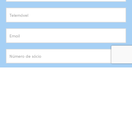
Newsletter
Concordo com o armazenamento dos meus dados de acordo
com a
Política de Privacidade
SUBSCREVER