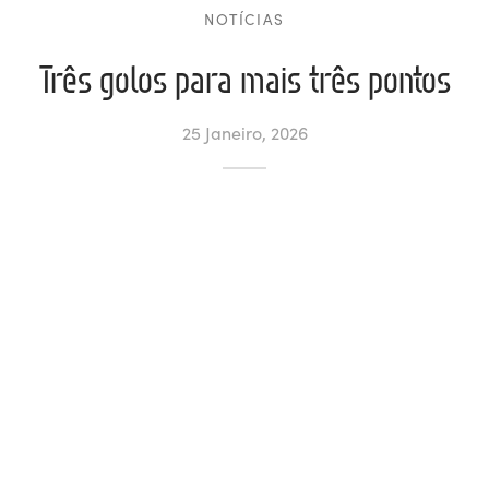
NOTÍCIAS
ltados
ade
l de Denúncias
Três golos para mais três pontos
alações
actos
25 Janeiro, 2026
identes
ão