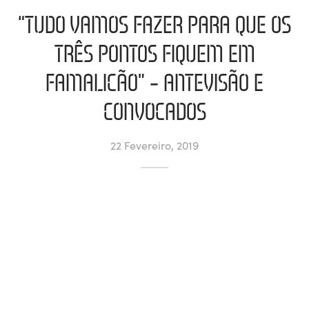
“TUDO VAMOS FAZER PARA QUE OS
ltados
ade
l de Denúncias
TRÊS PONTOS FIQUEM EM
alações
actos
FAMALICÃO” – ANTEVISÃO E
identes
CONVOCADOS
ão
22 Fevereiro, 2019