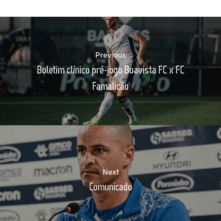
Previous
Boletim clínico pré-jogo Boavista FC x FC
Famalicão
Next
Comunicado