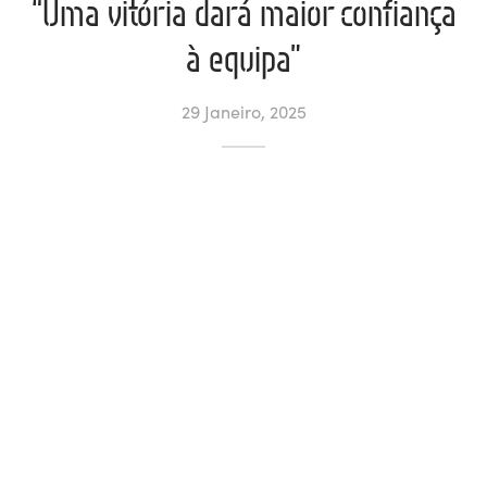
“Uma vitória dará maior confiança
à equipa”
ltados
ade
l de Denúncias
alações
actos
29 Janeiro, 2025
identes
ão