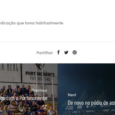
edicação que toma habitualmente
Partilhar
Previous
Next
jogo com o Portimonense
De novo no pódio de ass
SC