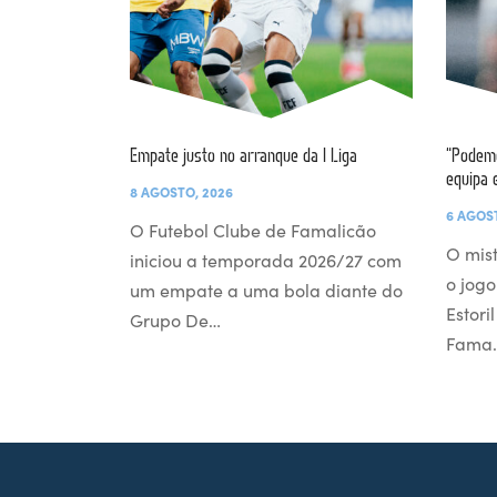
Empate justo no arranque da I Liga
“Podemo
equipa 
8 AGOSTO, 2026
6 AGOS
O Futebol Clube de Famalicão
O mist
iniciou a temporada 2026/27 com
o jogo
um empate a uma bola diante do
Estori
Grupo De…
Fama