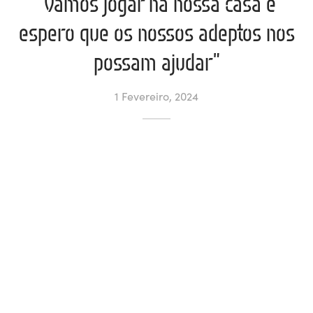
“Vamos jogar na nossa casa e
espero que os nossos adeptos nos
ltados
ade
l de Denúncias
possam ajudar”
alações
actos
1 Fevereiro, 2024
identes
ão