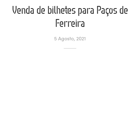
Venda de bilhetes para Paços de
ltados
ade
l de Denúncias
Ferreira
alações
actos
5 Agosto, 2021
identes
ão