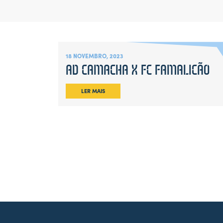
18 NOVEMBRO, 2023
AD CAMACHA X FC FAMALICÃO
LER MAIS
Leaflet
|
Map
data ©
OpenStreetMap
contributors