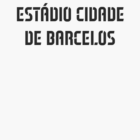
ESTÁDIO CIDADE
ltados
ade
l de Denúncias
DE BARCELOS
alações
actos
identes
ão