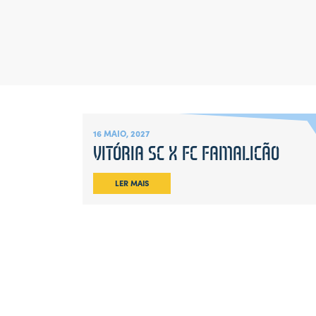
16 MAIO, 2027
VITÓRIA SC X FC FAMALICÃO
LER MAIS
Leaflet
|
Map
data ©