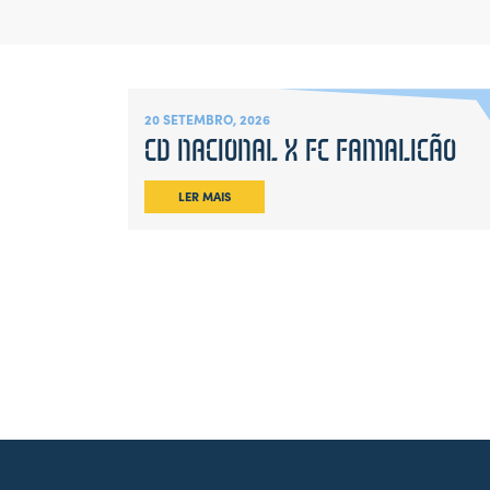
20 SETEMBRO, 2026
CD NACIONAL X FC FAMALICÃO
LER MAIS
Leaflet
|
Map
data ©
OpenStreetMap
contributors