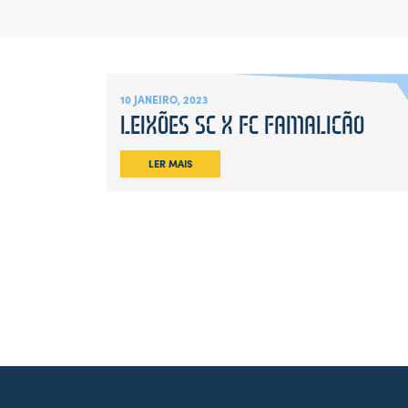
10 JANEIRO, 2023
LEIXÕES SC X FC FAMALICÃO
LER MAIS
Leaflet
|
Map
data ©
OpenStreetMap
contributors