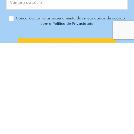
Concordo com o armazenamento dos meus dados de acordo
com a
Política de Privacidade
SUBSCREVER
#AMORDEPERDICAO
Como chegar