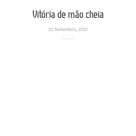
Vitória de mão cheia
ltados
ade
l de Denúncias
alações
actos
22 Setembro, 2021
identes
ão