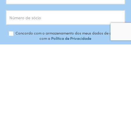
Concordo com o armazenamento dos meus dados de acordo
com a
Política de Privacidade
SUBSCREVER
#AMORDEPERDICAO