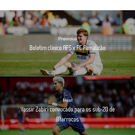
Previous
Boletim clínico AFS x FC Famalicão
Next
Yassir Zabiri convocado para os sub-20 de
Marrocos