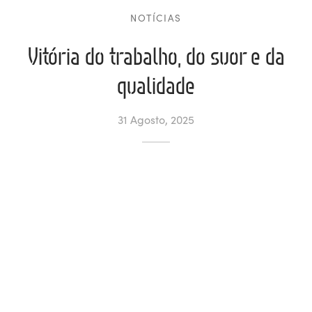
NOTÍCIAS
ltados
ade
l de Denúncias
Vitória do trabalho, do suor e da
alações
actos
qualidade
identes
31 Agosto, 2025
ão