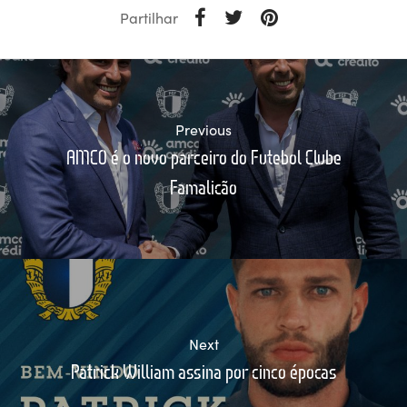
Partilhar
Previous
AMCO é o novo parceiro do Futebol Clube
Famalicão
Next
Patrick William assina por cinco épocas