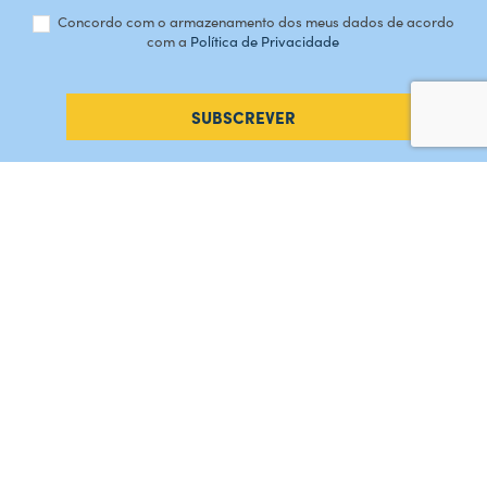
Concordo com o armazenamento dos meus dados de acordo
com a
Política de Privacidade
SUBSCREVER
#AMORDEPERDICAO
Como chegar
Contacte-nos