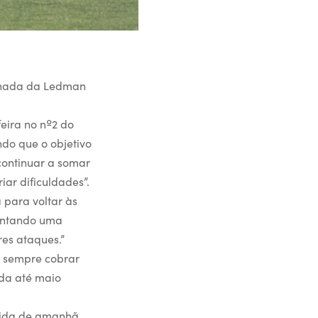
ornada da Ledman
feira no nº2 do
ndo que o objetivo
 continuar a somar
ar dificuldades”.
 para voltar às
rontando uma
es ataques.”
o sempre cobrar
ada até maio
rtida de amanhã