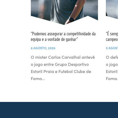
“Podemos assegurar a competitividade da
“É semp
equipa e a vontade de ganhar”
campeo
6 AGOSTO, 2026
5 AGOS
O mister Carlos Carvalhal antevê
O def
o jogo entre Grupo Desportivo
o jogo
Estoril Praia e Futebol Clube de
Estori
Fama…
Fama