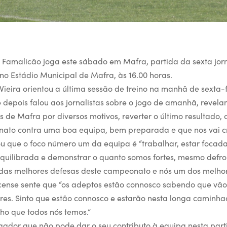
e Famalicão joga este sábado em Mafra, partida da sexta j
 no Estádio Municipal de Mafra, às 16.00 horas.
Vieira orientou a última sessão de treino na manhã de sexta-
 depois falou aos jornalistas sobre o jogo de amanhã, revela
os de Mafra por diversos motivos, reverter o último resultado,
nato contra uma boa equipa, bem preparada e que nos vai cri
lou que o foco número um da equipa é “trabalhar, estar focada
 equilibrada e demonstrar o quanto somos fortes, mesmo def
das melhores defesas deste campeonato e nós um dos melhor
cense sente que “os adeptos estão connosco sabendo que vã
es. Sinto que estão connosco e estarão nesta longa caminh
ho que todos nós temos.”
ogador que não pode dar o seu contributo à equipa nesta pa