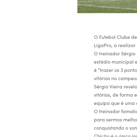
O Futebol Clube d
LigaPro, a realizar
O treinador Sérgio 
estádio municipal e
é “trazer os 3 pont
vitórias no campeo
Sérgio Vieira reve
vitórias, de forma
equipa que é uma 
O treinador famali
para sermos melhor
conquistando o son
Chicão é o único j