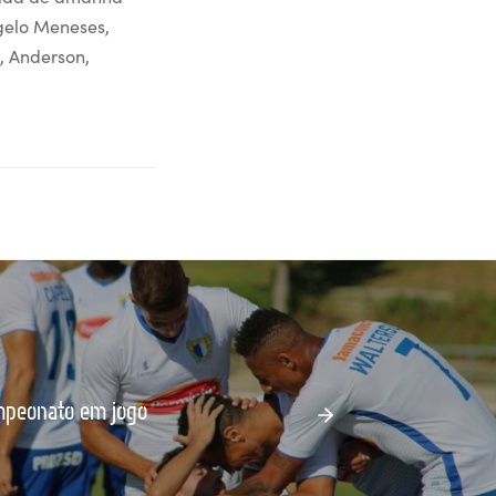
gelo Meneses,
n, Anderson,
mpeonato em jogo