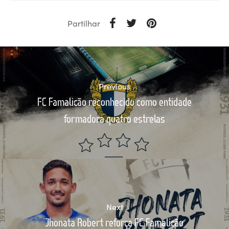
Partilhar
Previous
FC Famalicão reconhecido como entidade
formadora quatro estrelas
Next
Jhonata Robert reforça FC Famalicão