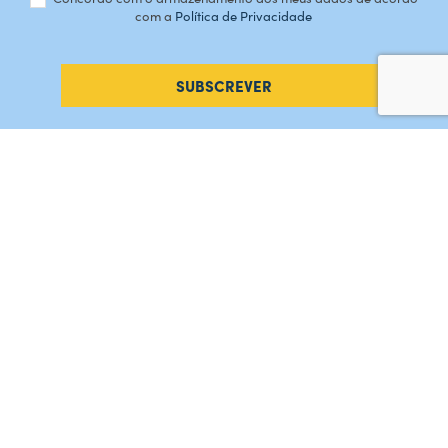
com a
Política de Privacidade
SUBSCREVER
#AMORDEPERDICAO
Como chegar
Contacte-nos
Acreditações