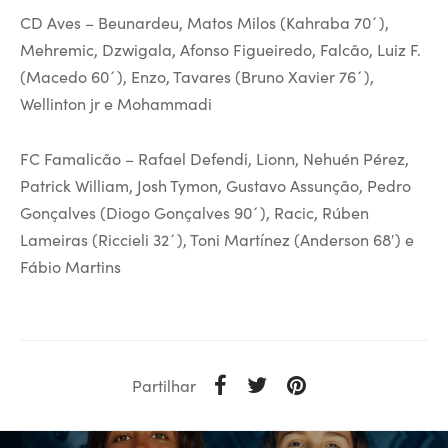
CD Aves – Beunardeu, Matos Milos (Kahraba 70´),
Mehremic, Dzwigala, Afonso Figueiredo, Falcão, Luiz F.
(Macedo 60´), Enzo, Tavares (Bruno Xavier 76´),
Wellinton jr e Mohammadi
FC Famalicão – Rafael Defendi, Lionn, Nehuén Pérez,
Patrick William, Josh Tymon, Gustavo Assunção, Pedro
Gonçalves (Diogo Gonçalves 90´), Racic, Rúben
Lameiras (Riccieli 32´), Toni Martínez (Anderson 68′) e
Fábio Martins
Partilhar