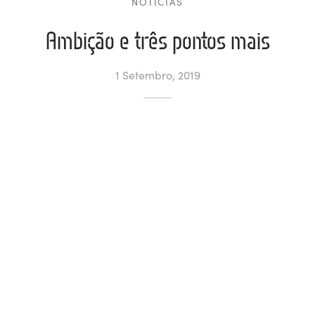
NOTÍCIAS
ltados
ade
l de Denúncias
Ambição e três pontos mais
alações
actos
1 Setembro, 2019
identes
ão