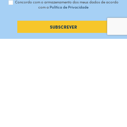
Concordo com o armazenamento dos meus dados de acordo
com a
Política de Privacidade
SUBSCREVER
#AMORDEPERDICAO
Como chegar
Contacte-nos
Acreditações